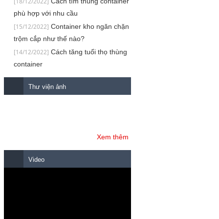
[18/12/2022]
Cách tìm thùng container
phù hợp với nhu cầu
[15/12/2022]
Container kho ngăn chặn
trộm cắp như thế nào?
[14/12/2022]
Cách tăng tuổi thọ thùng
container
Thư viện ảnh
Xem thêm
Video