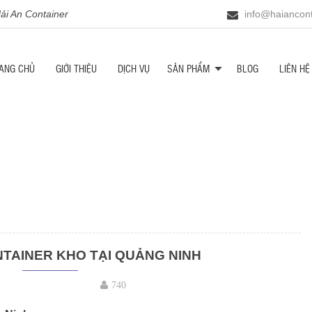
i An Container
info@haiancont
ANG CHỦ
GIỚI THIỆU
DỊCH VỤ
SẢN PHẨM
BLOG
LIÊN HỆ
TAINER KHO TẠI QUẢNG NINH
740