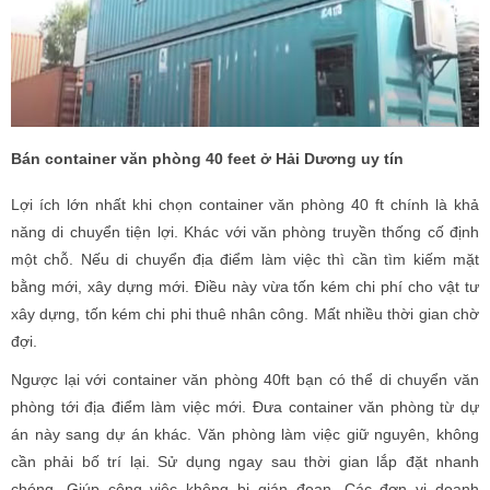
Bán container văn phòng 40 feet ở Hải Dương uy tín
Lợi ích lớn nhất khi chọn container văn phòng 40 ft chính là khả
năng di chuyển tiện lợi. Khác với văn phòng truyền thống cố định
một chỗ. Nếu di chuyển địa điểm làm việc thì cần tìm kiếm mặt
bằng mới, xây dựng mới. Điều này vừa tốn kém chi phí cho vật tư
xây dựng, tốn kém chi phi thuê nhân công. Mất nhiều thời gian chờ
đợi.
Ngược lại với container văn phòng 40ft bạn có thể di chuyển văn
phòng tới địa điểm làm việc mới. Đưa container văn phòng từ dự
án này sang dự án khác. Văn phòng làm việc giữ nguyên, không
cần phải bố trí lại. Sử dụng ngay sau thời gian lắp đặt nhanh
chóng. Giúp công việc không bị gián đoạn. Các đơn vị doanh