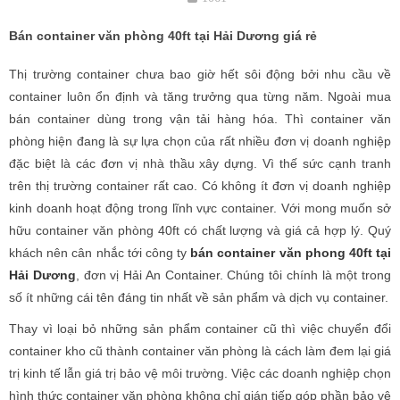
Bán container văn phòng 40ft tại Hải Dương giá rẻ
Thị trường container chưa bao giờ hết sôi động bởi nhu cầu về
container luôn ổn định và tăng trưởng qua từng năm. Ngoài mua
bán container dùng trong vận tải hàng hóa. Thì container văn
phòng hiện đang là sự lựa chọn của rất nhiều đơn vị doanh nghiệp
đặc biệt là các đơn vị nhà thầu xây dựng. Vì thế sức cạnh tranh
trên thị trường container rất cao. Có không ít đơn vị doanh nghiệp
kinh doanh hoạt động trong lĩnh vực container. Với mong muốn sở
hữu container văn phòng 40ft có chất lượng và giá cả hợp lý. Quý
khách nên cân nhắc tới công ty
bán container văn phong 40ft tại
Hải Dương
, đơn vị Hải An Container. Chúng tôi chính là một trong
số ít những cái tên đáng tin nhất về sản phẩm và dịch vụ container.
Thay vì loại bỏ những sản phẩm container cũ thì việc chuyển đổi
container kho cũ thành container văn phòng là cách làm đem lại giá
trị kinh tế lẫn giá trị bảo vệ môi trường. Việc các doanh nghiệp chọn
hình thức container văn phòng không chỉ gián tiếp góp phần bảo vệ