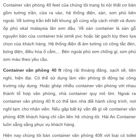
Container văn phòng 40 feet của chúng tôi trang bị nội thất cơ bản
gồm tường trần, cửa ra vào, hệ thống điện, sàn, sơn phủ bên
ngoài. Về tường trần kết kết khung gỗ cùng xốp cách nhiệt và được
ốp phủ okal malaysia lăn sơn dầu. Về sàn container là sàn gỗ
nguyên bản của container trải simili pvc hoặc lát gạch tùy theo lựa
chọn của khách hàng. Hệ thống điện đi âm tường có công tắc đèn,
bóng điện, điều hòa ổ cắm,... Bên ngoài phủ sơn chống gỉ, sơn phủ
sơn màu theo yêu cầu.
Container văn phòng
40 ft
rộng rãi thoáng đãng, sạch sẽ, tiện
nghi, hiện đại. Có thể sử dụng làm văn phòng di động tại công
trường xây dựng. Hoặc ghép nhiều container văn phòng với nhau
thành tổ hợp văn phòng, nhà container quy mô lớn. Ngoài ra
container văn phòng 40 ft có thể làm nhà điề hành công trình, nơi
nghỉ tạm cho nhân viên. Nếu gặp bất kỳ vấn đề gì về container văn
phòng 40ft khách hàng chỉ cần liên hệ chúng tôi. Hải An Container
luôn sẵng sằng phục vụ khách hàng.
Hiện nay chúng tôi bán container văn phòng 40ft với loại có toilet