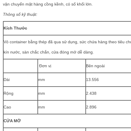
vận chuyển mặt hàng cồng kềnh, có số khối lớn.
Thông số kỹ thuật:
Kích Thước
Vỏ container bằng thép đã qua sử dụng, sức chứa hàng theo tiêu c
kín nước, sàn chắc chắn, cửa đóng mở dễ dàng.
Đơn vị
Bên ngoài
Dài
mm
13.556
Rộng
mm
2.438
Cao
mm
2.896
CỬA MỞ