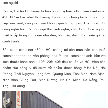
con người.
Về giá, Hải An Container tự hào là đơn vị
bán, cho thuê container
45ft HC rẻ
bậc nhất thị trường. Lý do bởi, chúng tôi là đơn vị trực
tiếp sản xuất, cung cấp mà không qua trung gian. Thêm vào đó,
công nghệ hiện đại, đội ngũ thợ lành nghề, chủ động được nguồn
thiết bị lắp trong container như đèn, bồn cầu, điều hòa... nên giá rất
cạnh tranh.
Bên cạnh container 45feet HC, chúng tôi còn
mua bán cho thuê
container open top
, văn phòng, nhà ở, kho, container lạnh, bồn với
kích thước khác nhau: 10ft, 20ft, 40ft tiêu chuẩn và HC. Hiện sản
phẩm của công ty đã được rất nhiều khách hàng ở Hà Nội, Hải
Phòng, Thái Nguyên, Lạng Sơn, Quảng Ninh, Thái Bình, Nam Định,
Ninh Bình, Vũng Tàu, Bình Dương, Hồ Chí Minh, Đà Nẵng, Phú
Thọ... sử dụng.