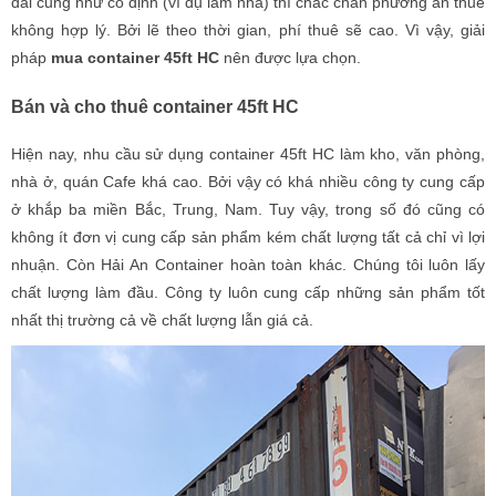
dài cũng như cố định (ví dụ làm nhà) thì chắc chắn phương án thuê
không hợp lý. Bởi lẽ theo thời gian, phí thuê sẽ cao. Vì vậy, giải
pháp
mua container 45ft HC
nên được lựa chọn.
Bán và cho thuê container 45ft HC
Hiện nay, nhu cầu sử dụng container 45ft HC làm kho, văn phòng,
nhà ở, quán Cafe khá cao. Bởi vậy có khá nhiều công ty cung cấp
ở khắp ba miền Bắc, Trung, Nam. Tuy vậy, trong số đó cũng có
không ít đơn vị cung cấp sản phẩm kém chất lượng tất cả chỉ vì lợi
nhuận. Còn Hải An Container hoàn toàn khác. Chúng tôi luôn lấy
chất lượng làm đầu. Công ty luôn cung cấp những sản phẩm tốt
nhất thị trường cả về chất lượng lẫn giá cả.