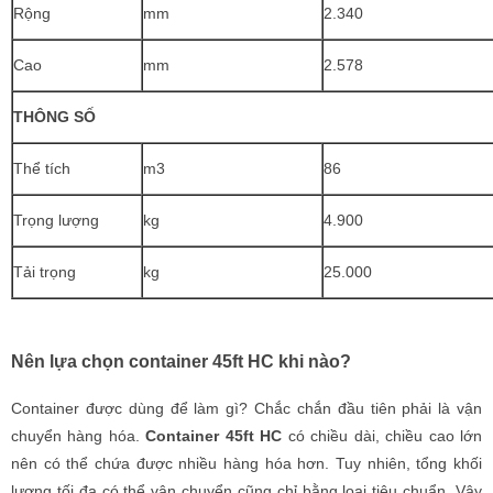
Rộng
mm
2.340
Cao
mm
2.578
THÔNG SỐ
Thể tích
m3
86
Trọng lượng
kg
4.900
Tải trọng
kg
25.000
Nên lựa chọn container 45ft HC khi nào?
Container được dùng để làm gì? Chắc chắn đầu tiên phải là vận
chuyển hàng hóa.
Container 45ft HC
có chiều dài, chiều cao lớn
nên có thể chứa được nhiều hàng hóa hơn. Tuy nhiên, tổng khối
lượng tối đa có thể vận chuyển cũng chỉ bằng loại tiêu chuẩn. Vậy