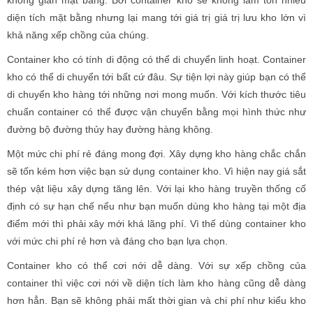
không gian mặt bằng. Bởi container kho sẽ không làm tốn nhiều
diện tích mặt bằng nhưng lại mang tới giá trị giá trị lưu kho lớn vì
khả năng xếp chồng của chúng.
Container kho có tính di động có thể di chuyển linh hoạt. Container
kho có thể di chuyển tới bất cứ đâu. Sự tiện lợi này giúp bạn có thể
di chuyển kho hàng tới những nơi mong muốn. Với kích thước tiêu
chuẩn container có thể được vận chuyển bằng mọi hình thức như
đường bộ đường thủy hay đường hàng không.
Một mức chi phí rẻ đáng mong đợi. Xây dựng kho hàng chắc chắn
sẽ tốn kém hơn việc bạn sử dụng container kho. Vì hiện nay giá sắt
thép vật liệu xây dựng tăng lên. Với lại kho hàng truyền thống cố
định có sự hạn chế nếu như bạn muốn dùng kho hàng tại một địa
điểm mới thì phải xây mới khá lãng phí. Vì thế dùng container kho
với mức chi phí rẻ hơn và đáng cho bạn lựa chọn.
Container kho có thể cơi nới dễ dàng. Với sự xếp chồng của
container thì việc cơi nới về diện tích làm kho hàng cũng dễ dàng
hơn hẳn. Bạn sẽ không phải mất thời gian và chi phí như kiểu kho