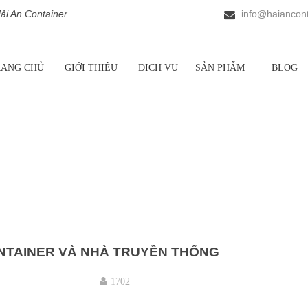
i An Container
info@haiancont
RANG CHỦ
GIỚI THIỆU
DỊCH VỤ
SẢN PHẨM
BLOG
NTAINER VÀ NHÀ TRUYỀN THỐNG
1702