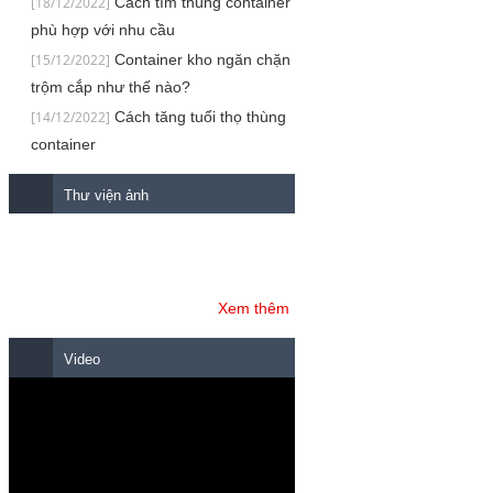
[18/12/2022]
Cách tìm thùng container
phù hợp với nhu cầu
[15/12/2022]
Container kho ngăn chặn
trộm cắp như thế nào?
[14/12/2022]
Cách tăng tuổi thọ thùng
container
Thư viện ảnh
Xem thêm
Video