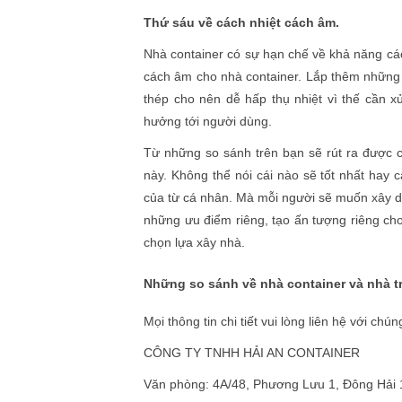
Thứ sáu về cách nhiệt cách âm.
Nhà container có sự hạn chế về khả năng cách
cách âm cho nhà container. Lắp thêm những t
thép cho nên dễ hấp thụ nhiệt vì thế cần x
hưởng tới người dùng.
Từ những so sánh trên bạn sẽ rút ra được c
này. Không thể nói cái nào sẽ tốt nhất hay
của từ cá nhân. Mà mỗi người sẽ muốn xây d
những ưu điểm riêng, tạo ấn tượng riêng cho
chọn lựa xây nhà.
Những so sánh về nhà container và nhà t
Mọi thông tin chi tiết vui lòng liên hệ với chúng
CÔNG TY TNHH HẢI AN CONTAINER
Văn phòng: 4A/48, Phương Lưu 1, Đông Hải 1