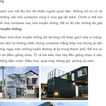
ống
hành cơn sốt thu hút rất nhiều người quan tâm. Không chỉ có có vẻ
o những căn nhà container cũng ở mức giá rất mềm. Chính vì thế mà
ề nhà container hay nhà truyền thống. Để từ đó cần những lời giải
 truyền thống
.
theo hình thức truyền thống với bê tông cốt thép gạch vữa xi măng.
ợc làm từ những chiếc thùng container bằng thép mà chúng ta vẫn
 hay ngay trên những tuyến đường đi lại trong thành phố. Để mà so
ói tới điểm giống nhau. Ở cả hai kiểu nhà này đều giống nhau ở việc
ệ thống điện nước. Điều hòa, quạt máy, thông gió, phòng vệ sinh,...