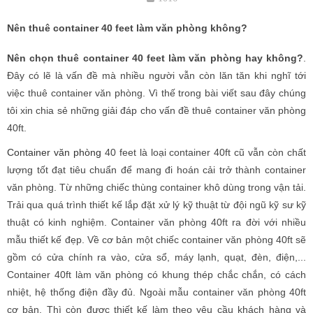
Nên thuê container 40 feet làm văn phòng không?
Nên chọn thuê container 40 feet làm văn phòng hay không?
.
Đây có lẽ là vấn đề mà nhiều người vẫn còn lăn tăn khi nghĩ tới
việc thuê container văn phòng. Vì thế trong bài viết sau đây chúng
tôi xin chia sẻ những giải đáp cho vấn đề thuê container văn phòng
40ft.
Container văn phòng
40 feet là loại container 40ft cũ vẫn còn chất
lượng tốt đạt tiêu chuẩn để mang đi hoán cải trở thành container
văn phòng. Từ những chiếc thùng container khô dùng trong vận tải.
Trải qua quá trình thiết kế lắp đặt xử lý kỹ thuật từ đội ngũ kỹ sư kỹ
thuật có kinh nghiệm. Container văn phòng 40ft ra đời với nhiều
mẫu thiết kế đẹp. Về cơ bản một chiếc container văn phòng 40ft sẽ
gồm có cửa chính ra vào, cửa sổ, máy lạnh, quạt, đèn, điện,...
Container 40ft làm văn phòng có khung thép chắc chắn, có cách
nhiệt, hệ thống điện đầy đủ. Ngoài mẫu container văn phòng 40ft
cơ bản. Thì còn được thiết kế làm theo yêu cầu khách hàng và