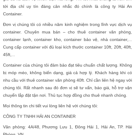
tới địa chỉ uy tín đáng cân nhắc đó chính là công ty Hải An
Container.
Đơn vị chúng tôi có nhiều năm kinh nghiệm trong lĩnh vực dịch vụ
container. Chuyên mua bán – cho thuê container văn phòng,
container lạnh, container kho, container bảo vệ, nhà container,...
Cung cấp container với đủ loại kích thước container 10ft, 20ft, 40ft,
45ft,...
Container của chúng tôi đảm bảo đạt tiêu chuẩn chất lượng. Không
bị móp méo, không biến dạng, giá cả hợp lý. Khách hàng khi có
nhu cầu với thuê container văn phòng 40ft. Chỉ cần liên hệ ngay với
chúng tôi. Rất nhanh sau đó đơn vị sẽ tư vấn, báo giá, hỗ trợ vận
chuyển lắp đặt tận nơi. Thủ tục hợp đồng cho thuê nhanh chóng.
Mọi thông tin chi tiết vui lòng liên hệ với chúng tôi:
CÔNG TY TNHH HẢI AN CONTAINER
Văn phòng: 4A/48, Phương Lưu 1, Đông Hải 1, Hải An, TP. Hải
Phòng, VN