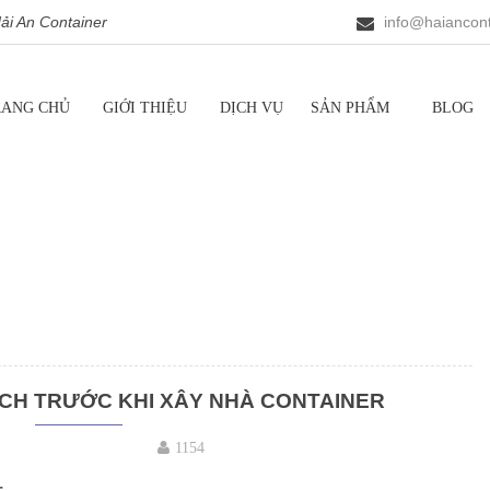
i An Container
info@haiancont
RANG CHỦ
GIỚI THIỆU
DỊCH VỤ
SẢN PHẨM
BLOG
ÍCH TRƯỚC KHI XÂY NHÀ CONTAINER
1154