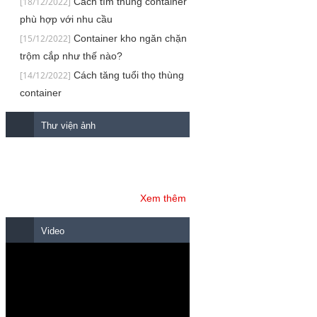
[18/12/2022]
Cách tìm thùng container
phù hợp với nhu cầu
[15/12/2022]
Container kho ngăn chặn
trộm cắp như thế nào?
[14/12/2022]
Cách tăng tuổi thọ thùng
container
Thư viện ảnh
Xem thêm
Video