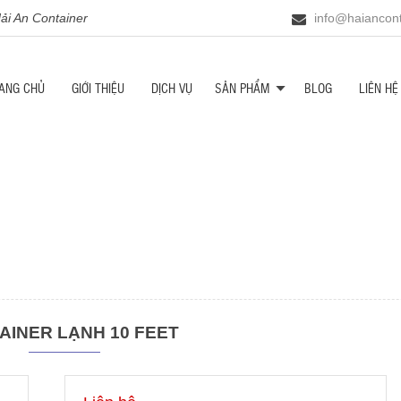
i An Container
info@haiancont
ANG CHỦ
GIỚI THIỆU
DỊCH VỤ
SẢN PHẨM
BLOG
LIÊN HỆ
AINER LẠNH 10 FEET