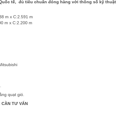
Quốc tế, đủ tiêu chuẩn đóng hàng với thông số kỹ thuật
438 m x C:2.591 m
300 m x C:2.200 m
Mitsubishi
.
ằng quạt gió.
 CẦN TƯ VẤN