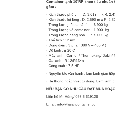
Container lạnh 10’RF theo tiêu chuẩn 
gồm :
· Kích thước phủ bì : D: 3.019 m x R: 2.
· Kích thước lọt lòng : D: 2.590 m x R: 2.
· Trọng lượng tối đa cả bì : 6.900 kg
· Trọng lượng vỏ container : 1.900 kg
· Trọng lượng hàng hóa : 5.000 kg
· Thể tích : 12 m3
· Dòng điện : 3 pha ( 380 V – 460 V )
· Độ lạnh : ± 20 C
· Máy lạnh : Carrier / Thermoking/ Dakin/ 
· Ga lạnh : R.12/R134a
· Công suất : 7,5 HP
· Nguyên tắc vận hành : làm lạnh gián tiếp
· Hệ thống ngắt nhiệt tự động. Làm lạnh b
NẾU BẠN CÓ NHU CẦU ĐẶT MUA HOẶC
Liên hệ Mr Hùng/ 093 6 619128
Email: info@haiancontainer.com