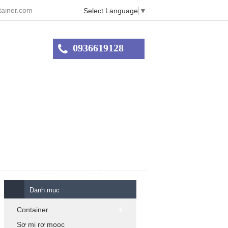
ainer.com
Select Language
▼
0936619128
Danh mục
Container
Sơ mi rơ mooc