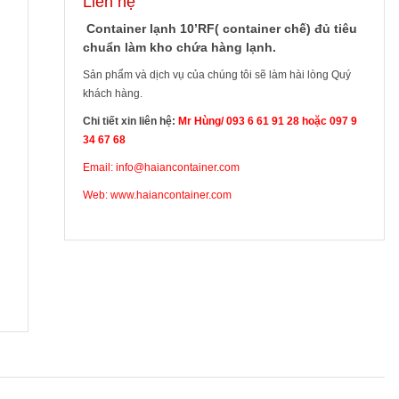
Liên hệ
Container lạnh 10’RF( container chế) đủ tiêu
chuẩn làm kho chứa hàng lạnh.
Sản phẩm và dịch vụ của chúng tôi sẽ làm hài lòng Quý
khách hàng.
Chi tiết xin liên hệ:
Mr Hùng/ 093 6 61 91 28
hoặc 097 9
34 67 68
Email: info@haiancontainer.com
Web:
www.haiancontainer.com